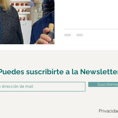
winepairing
pizza
Tunez
Lisboa
Sintra
Puedes suscribirte a la Newslette
Suscribirme
Privacida