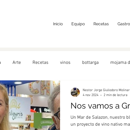
Inicio
Equipo
Recetas
Gastr
a
Arte
Recetas
vinos
bottarga
mojama d
do
AlimentosdeEspaña
Toscana
hueva de atún
Nestor Jorge Giuliodoro Molinar
4 nov 2024
2 min de lectura
Nos vamos a Gr
alada
Turquía
Barcelona
frutos del mar
Aper
Un Mar de Salazon, nuestro bl
un proyecto de vino nativo ma