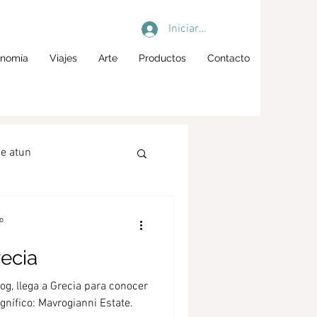
Iniciar sesión
onomía
Viajes
Arte
Productos
Contacto
e atun
garum
o
ecia
ol spritz
Cócteles
og, llega a Grecia para conocer
gnífico: Mavrogianni Estate.