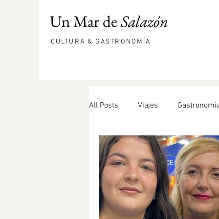
Un Mar de
Salazón
CULTURA & GASTRONOMÍA
All Posts
Viajes
Gastronomi
hueva de mújol
comepesca
DOP Bullas
Bonito
ens