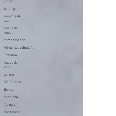
vinos
bottarga
mojama de
atun
hueva de
mújol
comepescado
AlimentosdeEspaña
Toscana
hueva de
atún
garum
DOP Bullas
Bonito
ensalada
Turquía
Barcelona