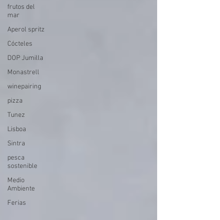
frutos del
mar
Aperol spritz
Cócteles
DOP Jumilla
Monastrell
winepairing
pizza
Tunez
Lisboa
Sintra
pesca
sostenible
Medio
Ambiente
Ferias