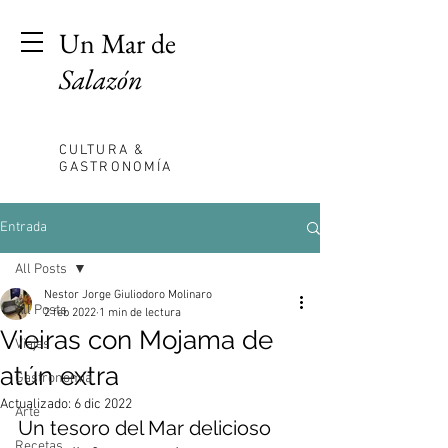
Un Mar de
Salazón
CULTURA &
GASTRONOMÍA
Entrada
All Posts
Nestor Jorge Giuliodoro Molinaro
All Posts
2 feb 2022
1 min de lectura
Vieiras con Mojama de
Viajes
atún extra
Gastronomia
Actualizado:
6 dic 2022
Arte
Un tesoro del Mar delicioso 
Recetas