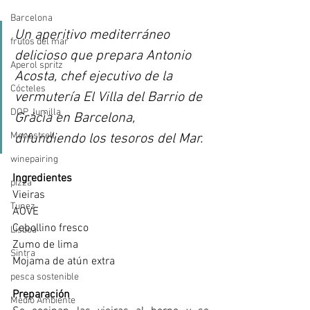
Barcelona
Un aperitivo mediterráneo 
frutos del mar
delicioso que prepara Antonio 
Aperol spritz
Acosta, chef ejecutivo de la 
Cócteles
vermutería El Villa del Barrio de 
DOP Jumilla
Gràcia en Barcelona, 
Monastrell
difundiendo los tesoros del Mar.
winepairing
Ingredientes
pizza
Vieiras
Tunez
AOVE
Cebollino fresco
Lisboa
Zumo de lima
Sintra
Mojama de atún extra  
pesca sostenible
Preparación
Medio Ambiente