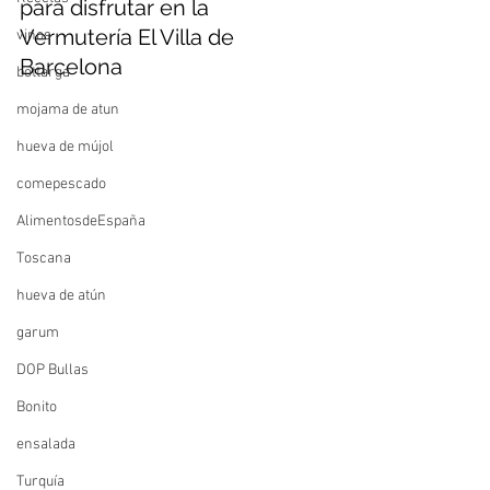
para disfrutar en la 
Vermutería El Villa de 
vinos
Barcelona
bottarga
mojama de atun
hueva de mújol
comepescado
AlimentosdeEspaña
Toscana
hueva de atún
garum
DOP Bullas
Bonito
ensalada
Turquía