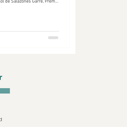
pesca sostenible
las. 2026. INTERNATIONAL
S Es la mañana de Reyes y
ol ,
iterráneo , que elaboramos en
Garre, recibió el Premio 2026
 con doble estrella de oro
r
d