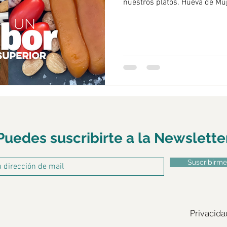
nuestros platos. Hueva de Mújol de Salazones Garre, Premio
winepairing
pizza
Tunez
Lisboa
Sintra
Superior del Sabor en Bruse
TASTE INSTITUTE DE BRUSELA
nos comunican desde Bruselas que la hueva de múj
conocida como Caviar del Med
forma artesanal en Salazones 
Superior del Sabor
Puedes suscribirte a la Newslette
Suscribirme
Privacida