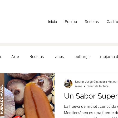
Inicio
Equipo
Recetas
Gastr
a
Arte
Recetas
vinos
bottarga
mojama d
do
AlimentosdeEspaña
Toscana
hueva de atún
Nestor Jorge Giuliodoro Molinar
6 ene
3 min de lectura
Un Sabor Super
alada
Turquía
Barcelona
frutos del mar
Aper
La hueva de mújol , conocida 
Mediterráneo es una fuente d