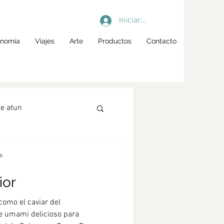
Iniciar sesión
onomía
Viajes
Arte
Productos
Contacto
e atun
garum
o
ior
ol spritz
Cócteles
como el caviar del
e umami delicioso para