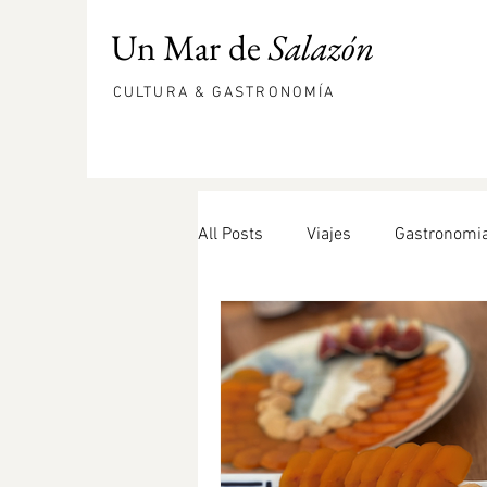
Un Mar de
Salazón
CULTURA & GASTRONOMÍA
All Posts
Viajes
Gastronomi
hueva de mújol
comepesca
DOP Bullas
Bonito
ens