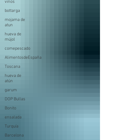
vinos
bottarga
mojama de
atun
hueva de
mújol
comepescado
AlimentosdeEspaña
Toscana
hueva de
atún
garum
DOP Bullas
Bonito
ensalada
Turquía
Barcelona