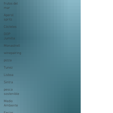
frutos del
mar
Aperol
spritz
Cócteles
DOP
Jumilla
Monastrell
winepairing
pizza
Tunez
Lisboa
Sintra
pesca
sostenible
Medio
Ambiente
Ferias