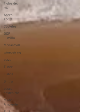
frutos del
mar
Aperol
spritz
Cócteles
DOP
Jumilla
Monastrell
winepairing
pizza
Tunez
Lisboa
Sintra
pesca
sostenible
Medio
Ambiente
Ferias