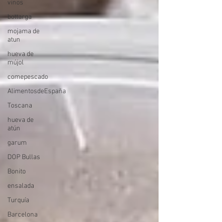
vinos
bottarga
mojama de
atun
hueva de
mújol
comepescado
AlimentosdeEspaña
Toscana
hueva de
atún
garum
DOP Bullas
Bonito
ensalada
Turquía
Barcelona