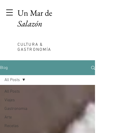
Un Mar de
Salazón
CULTURA &
GASTRONOMÍA
Blog
All Posts
All Posts
Viajes
Gastronomia
Arte
Recetas