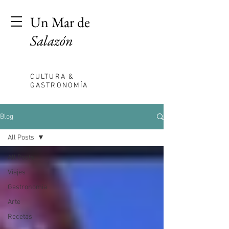
Un Mar de
Salazón
CULTURA &
GASTRONOMÍA
Blog
All Posts
All Posts
Viajes
Gastronomia
Arte
Recetas