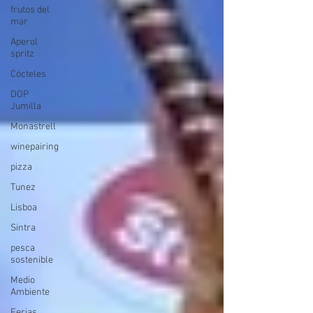
frutos del
mar
Aperol
spritz
Cócteles
DOP
Jumilla
Monastrell
winepairing
pizza
Tunez
Lisboa
Sintra
pesca
sostenible
Medio
Ambiente
Ferias