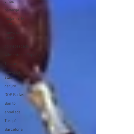
vinos
bottarga
mojama de
atun
hueva de
mújol
comepescado
AlimentosdeEspaña
Toscana
hueva de
atún
garum
DOP Bullas
Bonito
ensalada
Turquía
Barcelona