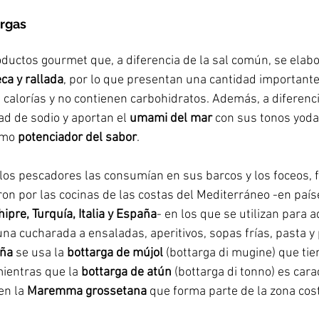
argas
oductos gourmet que, a diferencia de la sal común, se elab
ca y rallada
, por lo que presentan una cantidad importante
s calorías y no contienen carbohidratos. Además, a diferencia
d de sodio y aportan el
 umami del mar 
con sus tonos yodad
omo 
potenciador del sabor
. 
los pescadores las consumían en sus barcos y los foceos, fe
on por las cocinas de las costas del Mediterráneo -en paí
hipre, Turquía, Italia y España
- en los que se utilizan para 
na cucharada a ensaladas, aperitivos, sopas frías, pasta y p
ña 
se usa la 
bottarga de mújol
 (bottarga di mugine) que ti
ientras que la
 bottarga de atún 
(bottarga di tonno) es carac
 en la 
Maremma grossetana
 que forma parte de la zona cost