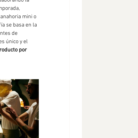
laborando la 
mporada, 
anahoria mini o 
ía se basa en la 
ntes de 
s único y el 
roducto por 