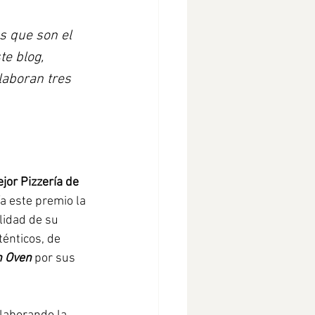
s que son el 
te blog, 
aboran tres 
jor Pizzería de 
ía este premio la 
alidad de su 
ténticos, de 
n Oven
por sus 