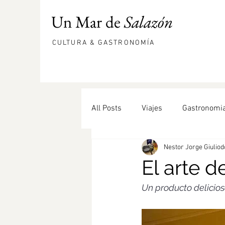
Un Mar de
Salazón
CULTURA & GASTRONOMÍA
All Posts
Viajes
Gastronomi
Nestor Jorge Giulio
hueva de mújol
comepesca
El arte d
Un producto delicios
DOP Bullas
Bonito
ens