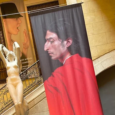
winepairing
pizza
Tunez
Lisboa
Sintra