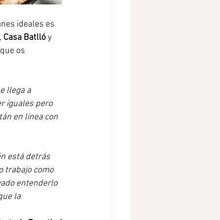
nes ideales es 
 
Casa Batlló
 y 
 que os 
e llega a 
r iguales pero 
án en línea con 
n está detrás 
o trabajo como 
vado entenderlo 
que la 