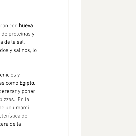
oran con 
hueva 
 de proteínas y 
 de la sal, 
os y salinos, lo 
nicios y 
ses como 
Egipto, 
aderezar y poner 
izzas.  En la 
ene un umami 
terística de 
era de la 