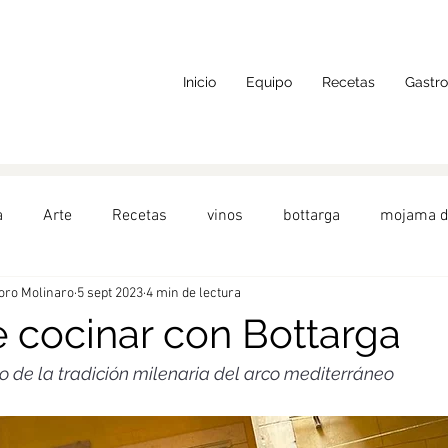
Inicio
Equipo
Recetas
Gastr
a
Arte
Recetas
vinos
bottarga
mojama d
doro Molinaro
5 sept 2023
4 min de lectura
do
AlimentosdeEspaña
Toscana
hueva de atún
e cocinar con Bottarga
o de la tradición milenaria del arco mediterráneo
alada
Turquía
Barcelona
frutos del mar
Aper