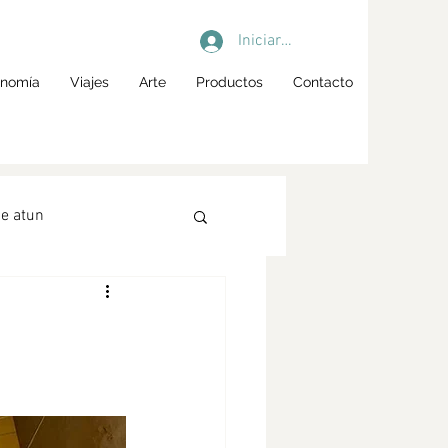
Iniciar sesión
onomía
Viajes
Arte
Productos
Contacto
e atun
garum
ol spritz
Cócteles