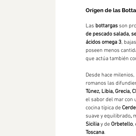
Orígen de las Bott
Las 
bottargas
 son pr
de pescado salada, se
ácidos omega 3
, baja
poseen menos cantida
que actúa también c
Desde hace milenios, 
romanos las difundier
Túnez, Libia, Grecia, C
el sabor del mar con u
cocina típica de 
Cerde
suave y equilibrado
, 
m
Sicilia
 y de 
Orbetello
,
Toscana
. 