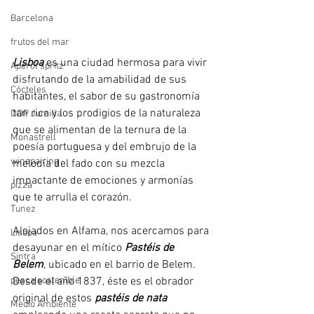
Barcelona
frutos del mar
Lisboa
 es una ciudad hermosa para vivir 
Aperol spritz
disfrutando de la amabilidad de sus 
Cócteles
habitantes, el sabor de su gastronomía 
tan rica y los prodigios de la naturaleza 
DOP Jumilla
que se alimentan de la ternura de la 
Monastrell
poesía portuguesa y del embrujo de la 
winepairing
melodía del fado con su mezcla 
impactante de emociones y armonías 
pizza
que te arrulla el corazón. 
Tunez
Alojados en Alfama, nos acercamos para 
Lisboa
desayunar en el mítico 
Pastéis de 
Sintra
Belem
, ubicado en el barrio de Belem. 
Desde el año 1837, éste es el obrador 
pesca sostenible
original de estos 
pastéis de nata
Medio Ambiente