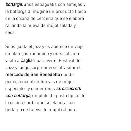
bottarga,
 unos espaguetis con almejas y 
la bottarga di mugine un producto típico 
de la cocina de Cerdeña que se elabora 
rallando la hueva de mújol salada y 
seca. 
Si os gusta el jazz y os apetece un viaje 
en plan gastronómico y musical, una 
visita a 
Cagliari
 para ver el Festival de 
Jazz y luego sorprenderse al visitar el 
mercado de San Benedetto
 donde 
podéis encontrar huevas de mújol 
especiales y comer unos 
strozzapretti 
con bottarga
, un plato de pasta típico de 
la cocina sarda que se elabora con 
bottarga de hueva de mújol rallada. 
Disfrutando con sus platos, se 
comprende que la asociación Eccelenze 
Italiane haya distinguido a Fiammetta 