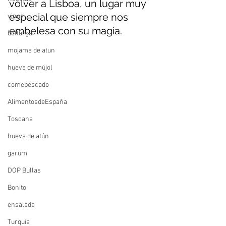
volver a Lisboa, un lugar muy 
especial que siempre nos 
vinos
embelesa con su magia. 
bottarga
mojama de atun
hueva de mújol
comepescado
AlimentosdeEspaña
Toscana
hueva de atún
garum
DOP Bullas
Bonito
ensalada
Turquía