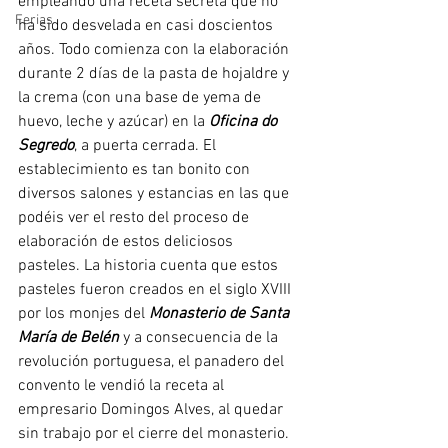
empleando una receta secreta que no 
Ferias
ha sido desvelada en casi doscientos 
años. Todo comienza con la elaboración 
durante 2 días de la pasta de hojaldre y 
la crema (con una base de yema de 
huevo, leche y azúcar) en la 
Oficina do 
Segredo
, a puerta cerrada. El 
establecimiento es tan bonito con 
diversos salones y estancias en las que 
podéis ver el resto del proceso de 
elaboración de estos deliciosos 
pasteles. La historia cuenta que estos 
pasteles fueron creados en el siglo XVIII 
por los monjes del 
Monasterio de Santa 
María de Belén
 y a consecuencia de la 
revolución portuguesa, el panadero del 
convento le vendió la receta al 
empresario Domingos Alves, al quedar 
sin trabajo por el cierre del monasterio. 