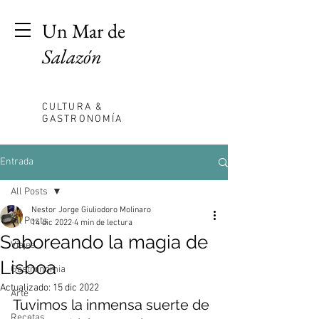
Un Mar de
Salazón
CULTURA &
GASTRONOMÍA
Entrada
All Posts
Nestor Jorge Giuliodoro Molinaro
All Posts
14 dic 2022
4 min de lectura
Saboreando la magia de
Viajes
Lisboa
Gastronomia
Actualizado:
15 dic 2022
Arte
Tuvimos la inmensa suerte de 
Recetas