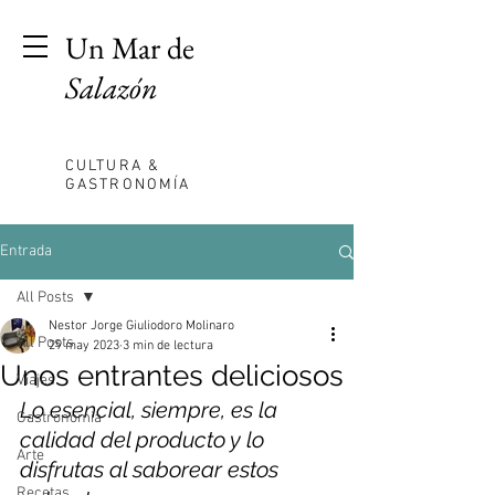
Un Mar de
Salazón
CULTURA &
GASTRONOMÍA
Entrada
All Posts
Nestor Jorge Giuliodoro Molinaro
All Posts
29 may 2023
3 min de lectura
Unos entrantes deliciosos
Viajes
Lo esencial, siempre, es la 
Gastronomia
calidad del producto y lo 
Arte
disfrutas al saborear estos 
Recetas