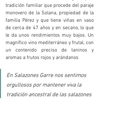
tradición familiar que procede del paraje 
monovero de la Solana, propiedad de la 
familia Pérez y que tiene viñas en vaso 
de cerca de 47 años y en secano, lo que 
le da unos rendimientos muy bajos. Un 
magnífico vino mediterráneo y frutal, con 
un contenido preciso de taninos y 
aromas a frutos rojos y arándanos 
En Salazones Garre nos sentimos 
orgullosos por mantener viva la 
tradición ancestral de las salazones 
de pescado. Si deseas compartir con 
nosotros tu vena creativa al elaborar 
platos con salazones, envíanos la 
foto así la compartimos. 