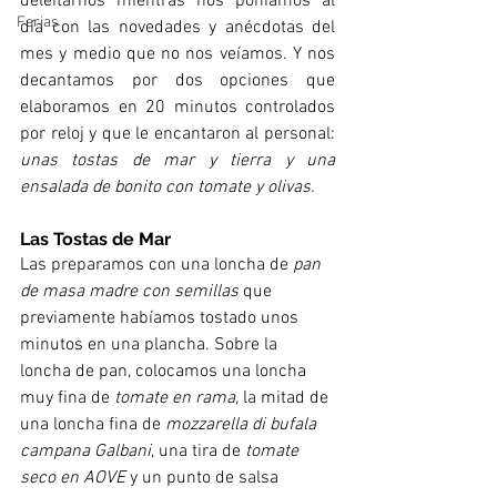
deleitarnos mientras nos poníamos al 
Ferias
día con las novedades y anécdotas del 
mes y medio que no nos veíamos. Y nos 
decantamos por dos opciones que 
elaboramos en 20 minutos controlados 
por reloj y que le encantaron al personal: 
unas tostas de mar y tierra y una 
ensalada de bonito con tomate y olivas. 
Las Tostas de Mar 
Las preparamos con una loncha de 
pan 
de masa madre con semillas
 que 
previamente habíamos tostado unos 
minutos en una plancha. Sobre la 
loncha de pan, colocamos una loncha 
muy fina de
 tomate en rama
, la mitad de 
una loncha fina de 
mozzarella di bufala 
campana Galbani
, una tira de 
tomate 
seco en AOVE
 y un punto de salsa 