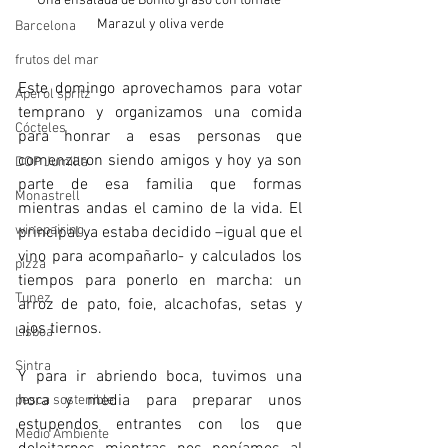
Una ensalada de Bonito graso con tomate 
Marazul y oliva verde
Barcelona
frutos del mar
Este domingo aprovechamos para votar 
Aperol spritz
temprano y organizamos una comida 
Cócteles
para honrar a esas personas que 
comenzaron siendo amigos y hoy ya son 
DOP Jumilla
parte de esa familia que formas 
Monastrell
mientras andas el camino de la vida. El 
winepairing
principal ya estaba decidido –igual que el 
vino para acompañarlo- y calculados los 
pizza
tiempos para ponerlo en marcha: un 
Tunez
arroz de pato, foie, alcachofas, setas y 
ajos tiernos. 
Lisboa
Sintra
Y para ir abriendo boca, tuvimos una 
hora y media para preparar unos 
pesca sostenible
estupendos entrantes con los que 
Medio Ambiente