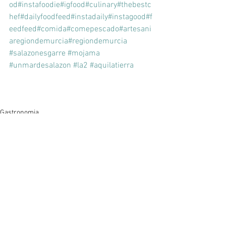
od
#instafoodie
#igfood
#culinary
#thebestc
hef
#dailyfoodfeed
#instadaily
#instagood
#f
eedfeed
#comida
#comepescado
#artesani
aregiondemurcia
#regiondemurcia
#salazonesgarre
#mojama
#unmardesalazon
#la2
#aquilatierra
Gastronomia
mojama de atun
comepescado
Ver todo
Entradas recientes