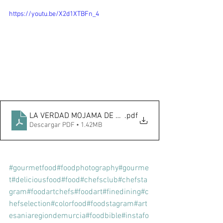
https://youtu.be/X2d1XTBFn_4
LA VERDAD MOJAMA DE ORO
.pdf
Descargar PDF • 1.42MB
#gourmetfood
#foodphotography
#gourme
t
#deliciousfood
#food
#chefsclub
#chefsta
gram
#foodartchefs
#foodart
#finedining
#c
hefselection
#colorfood
#foodstagram
#art
esaniaregiondemurcia
#foodbible
#instafo