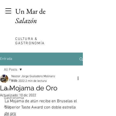
Un Mar de
Salazón
CULTURA &
GASTRONOMÍA
Entrada
All Posts
Nestor Jorge Giuliodoro Molinaro
All Posts
8 dic 2022
2 min de lectura
La Mojama de Oro
Viajes
Actualizado:
10 dic 2022
Gastronomia
La Mojama de atún recibe en Bruselas el 
Arte
Superior Taste Award con doble estrella 
de oro
Recetas