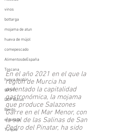
vinos
bottarga
mojama de atun
hueva de mújol
comepescado
AlimentosdeEspaña
Toscana
En el año 2021 en el que la 
hueva de atún
región de Murcia ha 
ostentado la capitalidad 
garum
gastronómica, la mojama 
DOP Bullas
que produce Salazones 
Bonito
Garre en el Mar Menor, con 
la sal de las Salinas de San 
ensalada
Pedro del Pinatar, ha sido 
Turquía