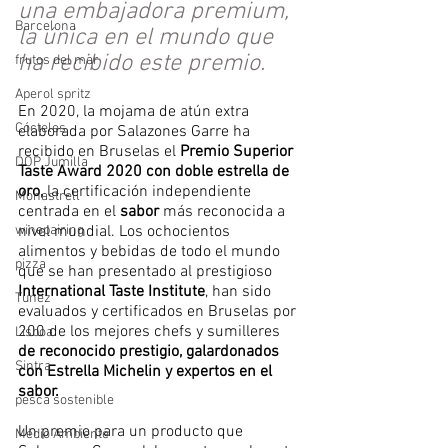
una embajadora premium, 
Barcelona
la única en el mundo que 
ha recibido este premio.
frutos del mar
Aperol spritz
En 2020, la mojama de atún extra 
Cócteles
elaborada por Salazones Garre ha 
recibido en Bruselas el 
Premio Superior 
DOP Jumilla
Taste Award 2020 con doble estrella de 
oro
,
 la certificación independiente 
Monastrell
centrada en el 
sabor
 más reconocida a 
winepairing
nivel mundial. Los ochocientos 
alimentos y bebidas de todo el mundo 
pizza
que se han presentado al prestigioso 
International Taste Institute
, han sido 
Tunez
evaluados y certificados en Bruselas por 
200 de los mejores chefs y sumilleres 
Lisboa
de reconocido prestigio, galardonados 
Sintra
con Estrella Michelin y expertos en el 
sabor.
pesca sostenible
Un premio para un producto que 
Medio Ambiente