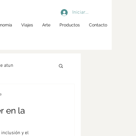
Iniciar sesión
onomía
Viajes
Arte
Productos
Contacto
e atun
garum
o
r en la
ol spritz
Cócteles
inclusión y el