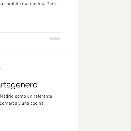
pesca sostenible
el ámbito marino Ana Garre
o
rtagenero
 Madrid como un referente
a comarca y una cocina