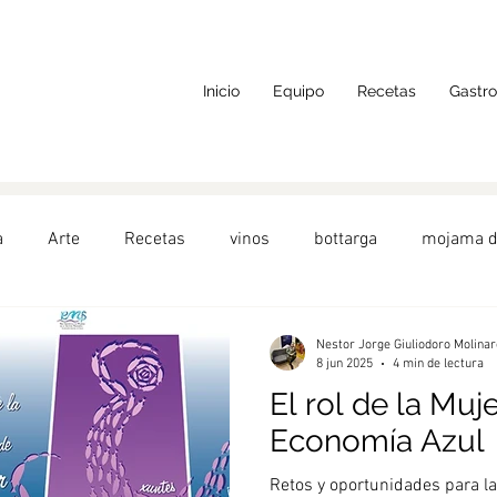
Inicio
Equipo
Recetas
Gastr
a
Arte
Recetas
vinos
bottarga
mojama d
do
AlimentosdeEspaña
Toscana
hueva de atún
Nestor Jorge Giuliodoro Molinar
8 jun 2025
4 min de lectura
El rol de la Muje
alada
Turquía
Barcelona
frutos del mar
Aper
Economía Azul
Retos y oportunidades para la 