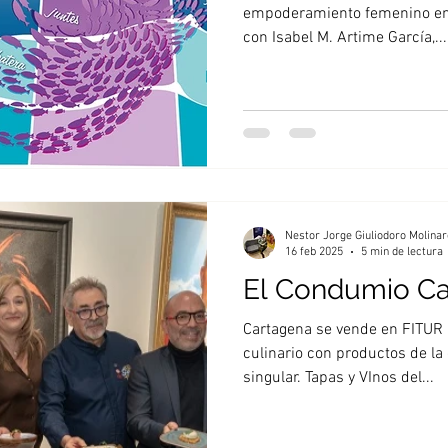
winepairing
pizza
Tunez
Lisboa
Sintra
empoderamiento femenino en 
con Isabel M. Artime García,...
Nestor Jorge Giuliodoro Molinar
16 feb 2025
5 min de lectura
El Condumio Ca
Cartagena se vende en FITUR
culinario con productos de l
singular. Tapas y VInos del...