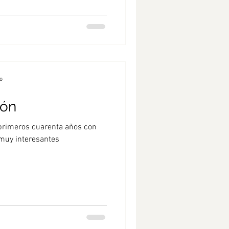
o
ión
primeros cuarenta años con
muy interesantes