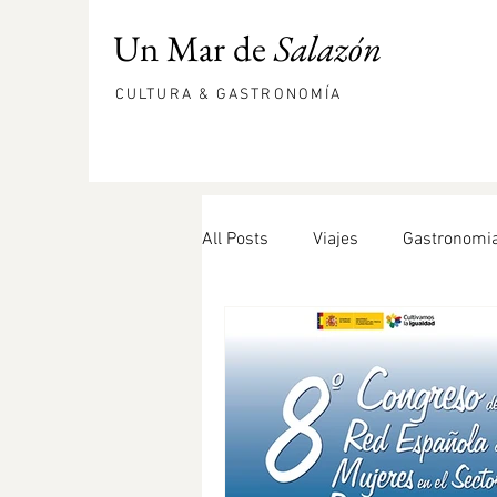
Un Mar de
Salazón
CULTURA & GASTRONOMÍA
All Posts
Viajes
Gastronomi
hueva de mújol
comepesca
DOP Bullas
Bonito
ens